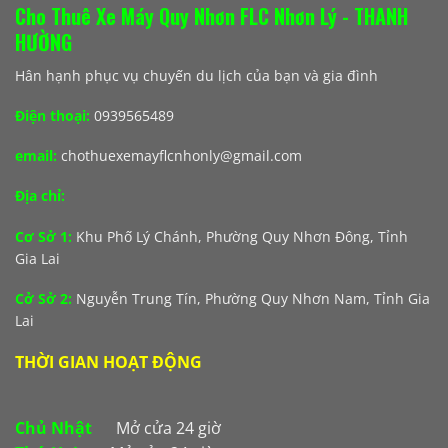
Cho Thuê Xe Máy Quy Nhơn FLC Nhơn Lý - THANH
HƯỜNG
Hân hạnh phục vụ chuyến du lịch của bạn và gia đình
Điện thoại:
0939565489
email:
chothuexemayflcnhonly@gmail.com
Địa chỉ:
Cơ Sở 1:
Khu Phố Lý Chánh, Phường Quy Nhơn Đông, Tỉnh
Gia Lai
Cở Sở 2:
Nguyễn Trung Tín, Phường Quy Nhơn Nam, Tỉnh Gia
Lai
THỜI GIAN HOẠT ĐỘNG
Chủ Nhật
Mở cửa 24 giờ