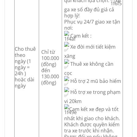
quí khách lựa chọn.
Xe
ga xe số đầy đủ giá cả
hợp lý!
Phục vụ 24/7 giao xe tận
nơi:
Cam kết :
Xe đời mới tiết kiệm
Cho thuê
Chỉ từ
theo
xăng
100.000
ngày (1
Thuê xe không cần
(đồng)
ngày =
đến
cọc
24h )
130.000
hoặc dài
Hỗ trợ 2 mũ bảo hiểm
(đồng)
ngày
Hỗ trợ xe trong phạm
vi 20km
Cam kết xe đẹp và tốt
nhất khi giao cho khách.
Khách được quyền kiểm
tra xe trước khi nhận.
Được đổi xe nếu không