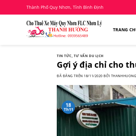
Chuyển
Thành Phố Quy Nhơn, Tỉnh Bình Định
đến
nội
dung
TRANG C
TIN TỨC
,
TƯ VẤN DU LỊCH
Gợi ý địa chỉ cho t
ĐÃ ĐĂNG TRÊN
18/11/2020
BỞI
THANHHUON
18
Th11