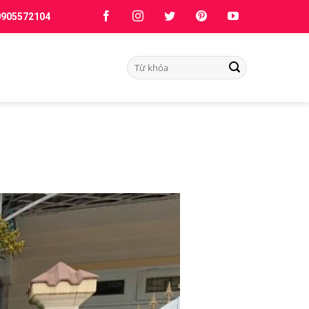
0905572104
Tìm
kiếm: