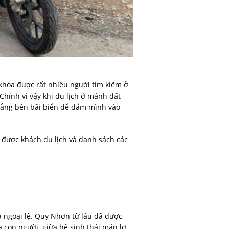
 khóa được rất nhiều người tìm kiếm ở
hính vì vậy khi du lịch ở mảnh đất
trắng bên bãi biển để đắm mình vào
 được khách du lịch và danh sách các
 ngoại lệ. Quy Nhơn từ lâu đã được
à con người, giữa hệ sinh thái mặn lợ