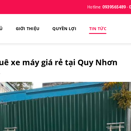
Hotline:
0939565489
-
HỦ
GIỚI THIỆU
QUYỀN LỢI
TIN TỨC
huê xe máy giá rẻ tại Quy Nhơn
G