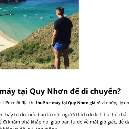
 máy tại Quy Nhơn
để di chuyển?
ìm kiếm một địa chỉ
thuê xe máy tại Quy Nhơn giá rẻ
vì những lý do
m thấy tự do: nếu bạn là một người thích du lịch bụi thì chắc
đi khám phá khắp nơi giúp bạn tự do về mặt giờ giấc, dễ d
 biển và đồi núi thơ mộng.