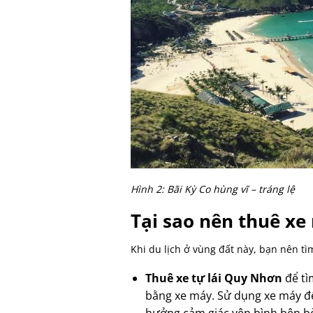
Hình 2: Bãi Kỳ Co hùng vĩ – tráng lệ
Tại sao nên
thuê xe
Khi du lịch ở vùng đất này, bạn nên t
Thuê xe tự lái Quy Nhơn
để tì
bằng xe máy. Sử dụng xe máy để 
hưởng cảm giác yên bình bên bờ