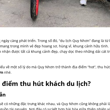
 ngày càng phát triển. Trong số đó, “du lịch Quy Nhơn” đang là từ
mang trong mình vẻ đẹp hoang sơ, hùng vĩ, khung cảnh hữu tình. C
m nhận được tất cả khung cảnh đẹp, chạy dọc theo những dải cát 
ểu về một số lý do mà Quy Nhơn trở thành địa điểm “hot”, thu hút
hơn
nhé.
 điểm thu hút khách du lịch?
dẫn
sẽ có những đặc trưng khác nhau, và Quy Nhơn cũng không phải là
guồn tài nguyên. Nơi đây có sự kết hợp hài hòa giữa thiên nhiên v