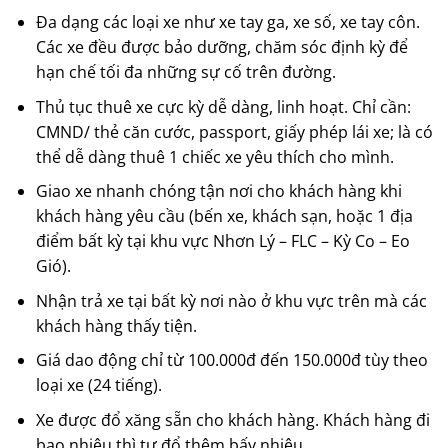
Đa dạng các loại xe như xe tay ga, xe số, xe tay côn.
Các xe đều được bảo dưỡng, chăm sóc định kỳ để
hạn chế tối đa những sự cố trên đường.
Thủ tục thuê xe cực kỳ dễ dàng, linh hoạt. Chỉ cần:
CMND/ thẻ căn cước, passport, giấy phép lái xe; là có
thể dễ dàng thuê 1 chiếc xe yêu thích cho mình.
Giao xe nhanh chóng tận nơi cho khách hàng khi
khách hàng yêu cầu (bến xe, khách sạn, hoặc 1 địa
điểm bất kỳ tại khu vực Nhơn Lý – FLC – Kỳ Co – Eo
Gió).
Nhận trả xe tại bất kỳ nơi nào ở khu vực trên mà các
khách hàng thấy tiện.
Giá dao động chỉ từ 100.000đ đến 150.000đ tùy theo
loại xe (24 tiếng).
Xe được đổ xăng sẵn cho khách hàng. Khách hàng đi
bao nhiêu thì tự đổ thêm bấy nhiêu.