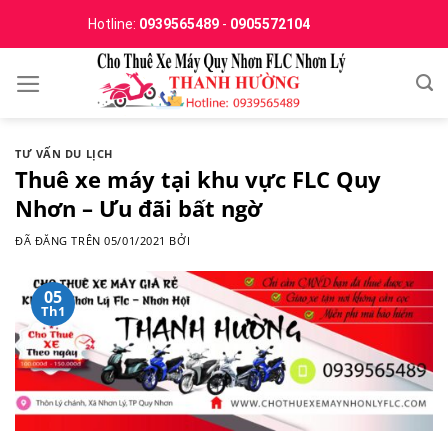
Chuyển
Hotline:
0939565489
-
0905572104
đến
nội
dung
TƯ VẤN DU LỊCH
Thuê xe máy tại khu vực FLC Quy
Nhơn – Ưu đãi bất ngờ
ĐÃ ĐĂNG TRÊN
05/01/2021
BỞI
05
Th1